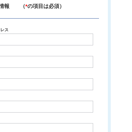
様情報 （
*
の項目は必須）
ドレス