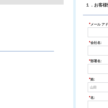
１．お客
*
メール ア
*
会社名:
*
部署名:
*
姓:
*
名: