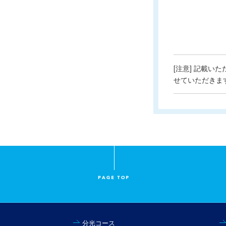
[注意] 記載い
せていただきま
分光コース